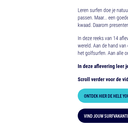
Leren surfen doe je natuu
passen. Maar... een goede
kwaad. Daarom presentere
In deze reeks van 14 afle
wereld. Aan de hand van d
het golfsurfen. Aan alle o
In deze aflevering leer j
Scroll verder voor de vi
ONTDEK HIER DE HELE Y
VIND JOUW SURFVAKANTI