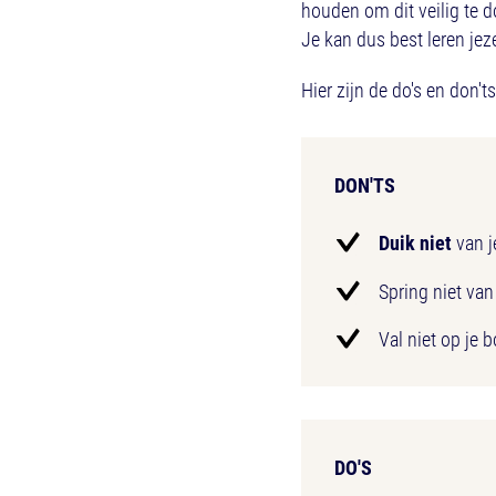
houden om dit veilig te 
Je kan dus best leren jez
Hier zijn de do's en don'ts
DON'TS
Duik niet
van j
Spring niet van
Val niet op je 
DO'S