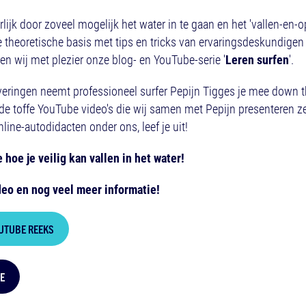
rlijk door zoveel mogelijk het water in te gaan en het 'vallen-en-o
 theoretische basis met tips en tricks van ervaringsdeskundigen 
n wij met plezier onze blog- en YouTube-serie '
Leren surfen
'.
veringen neemt professioneel surfer Pepijn Tigges je mee down th
e toffe YouTube video's die wij samen met Pepijn presenteren zet
nline-autodidacten onder ons, leef je uit!
e hoe je veilig kan vallen in het water!
deo en nog veel meer informatie!
OUTUBE REEKS
E