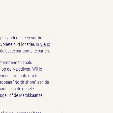
g te vinden in een surfhuis in
voriete surf locaties in
Vieux
 de beste surfspots te surfen.
bestemmingen zoals
p op de Malediven
. Wil je
 genoeg surfspots om te
European "North shore" aan de
 spots aan de gehele
tugal, of de Marokkaanse