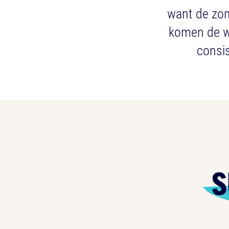
want de zon
komen de wi
consis
S