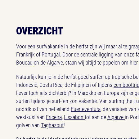
OVERZICHT
Voor een surfvakantie in de herfst zijn wij maar al te graa
Frankrijk of Portugal. Door de centrale ligging van onze fa
Boucau
en
de Algarve
, staan wij altijd te popelen om hier
Natuurlijk kun je in de herfst goed surfen op tropische 
Indonesië, Costa Rica, de Filipijnen of tijdens
een
boottri
liever toch iets dichterbij? In Marokko en Europa zijn er
surfen tijdens je surf- en zon vakantie. Van surfing the 
noordkust van het eiland
Fuerteventura
, de variaties van
westkust van
Ericeira
,
Lissabon
tot aan de
Algarve
in Por
golven van
Taghazout
!