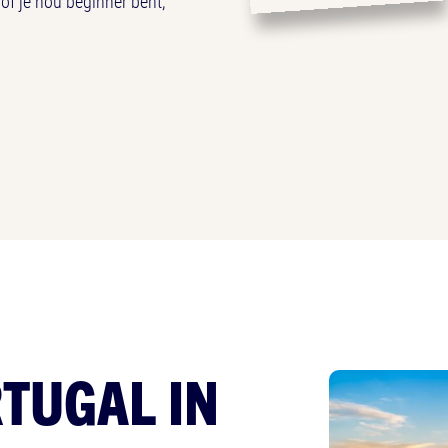
 of je nou beginner bent,
TUGAL IN