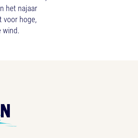
n het najaar
t voor hoge,
e wind.
EN