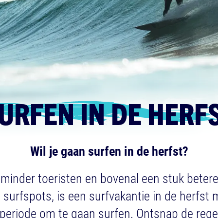
SPECIALS
Familie surfvakantie
SPANJE
Surf Coaching Weeks
Familycamp Zarautz
Longstay Portugal
Surfhouse Fuerteventura
Open op kaart
MAROKKO
ra
Premium Surfhouse Marokko
Surf Resort Taghazout
URFEN IN DE HERF
Open op kaart
arokko NEW!
Wil je gaan surfen in de herfst?
W!
EW!
minder toeristen en bovenal een stuk beter
e surfspots, is een surfvakantie in de herfst
 periode om te gaan surfen. Ontsnap de rege