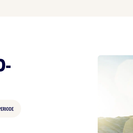
D-
PERIODE