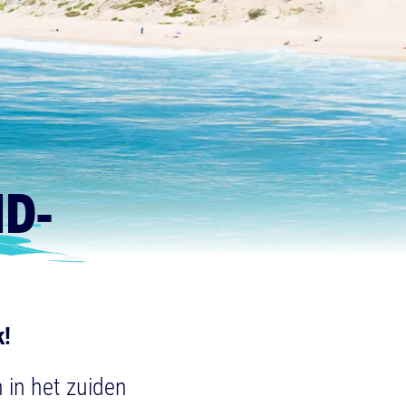
ID-
k!
 in het zuiden