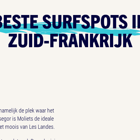
BESTE SURFSPOTS I
ZUID-FRANKRIJK
 namelijk de plek waar het
gor is Moliets de ideale
 het moois van Les Landes.