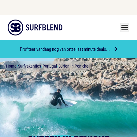
Menu
Surfblend
Profiteer vandaag nog van onze last minute deals...
Home
/
Surfvakanties
/
Portugal
/
Surfen In Peniche