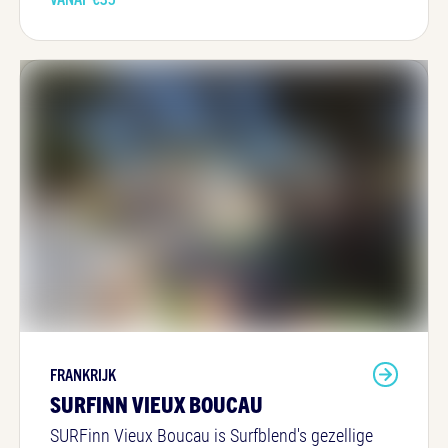
FRANKRIJK
SURFINN VIEUX BOUCAU
SURFinn Vieux Boucau is Surfblend's gezellige