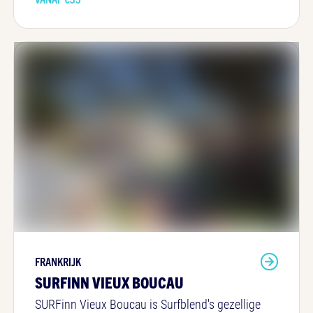
FRANKRIJK
SURFINN VIEUX BOUCAU
SURFinn Vieux Boucau is Surfblend's gezellige