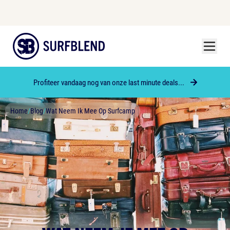
Menu
Surfblend
Profiteer vandaag nog van onze last minute deals...
Home
/
Blog
/
Wat Neem Ik Mee Op Surfcamp