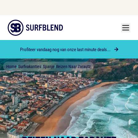
Menu
Surfblend
Profiteer vandaag nog van onze last minute deals...
Home
/
Surfvakanties
/
Spanje
/
Reizen Naar Zarautz