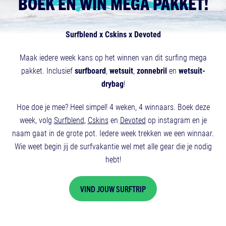
BOEK EN WIN MEGA PAKKET!
Surfblend x Cskins x Devoted
Maak iedere week kans op het winnen van dit surfing mega
pakket. Inclusief
surfboard
,
wetsuit
,
zonnebril
en
wetsuit-
drybag
!
Hoe doe je mee? Heel simpel! 4 weken, 4 winnaars. Boek deze
week, volg
Surfblend
,
Cskins
en
Devoted
op instagram en je
naam gaat in de grote pot. Iedere week trekken we een winnaar.
Wie weet begin jij de surfvakantie wel met alle gear die je nodig
hebt!
VIND JOUW SURFTRIP