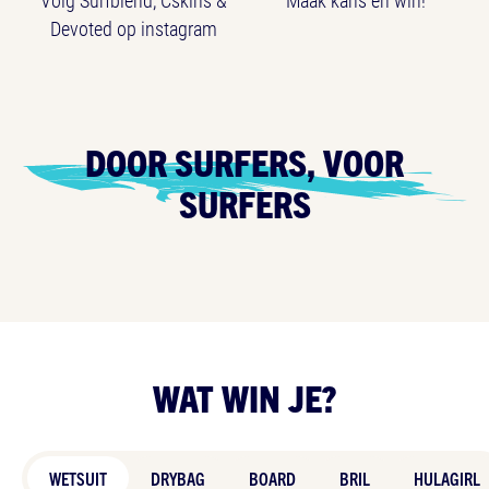
Volg Surfblend, Cskins &
Maak kans en win!
Devoted op instagram
DOOR SURFERS, VOOR
SURFERS
WAT WIN JE?
WETSUIT
DRYBAG
BOARD
BRIL
HULAGIRL