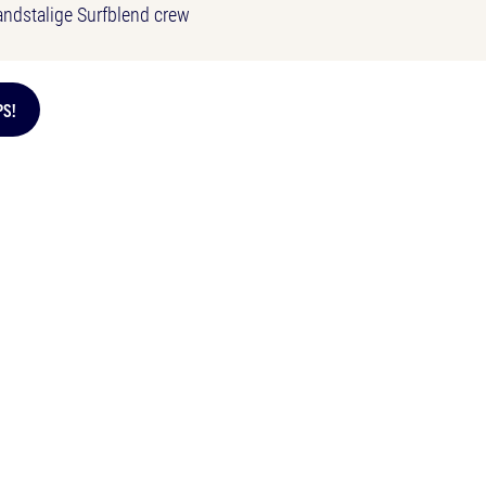
andstalige Surfblend crew
PS!