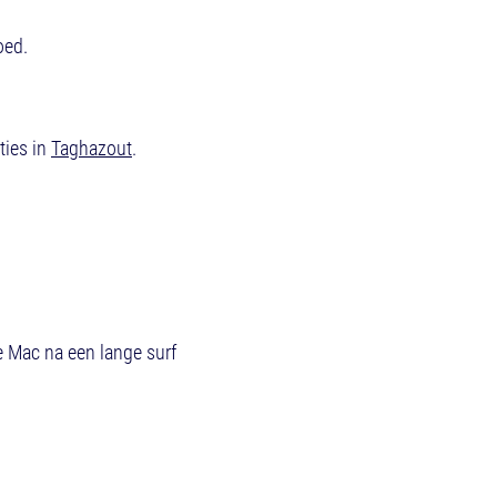
oed.
ties in
Taghazout
.
e Mac na een lange surf