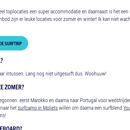
eel toplocaties een super accommodatie en daarnaast is het een 
anbod zijn er leuke locaties voor zomer en winter! Ik kan niet wac
DE SURFTRIP
L?
jaar intussen. Lang nog niet uitgesurft dus. Woohuuw!
ZE ZOMER?
egonnen: eerst Marokko en daarna naar Portugal voor wedstrijden
g naar het
surfcamp in Moliets
willen om daarna een surfblend
Yo
ms!
URFBOARD?