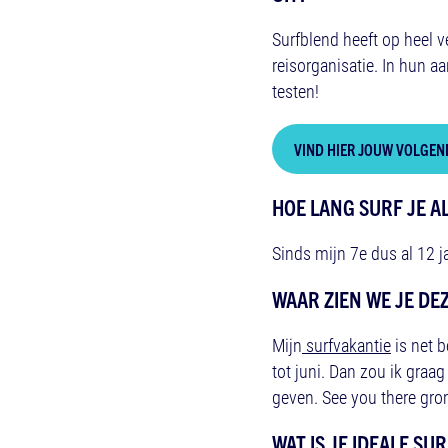
Surfblend heeft op heel v
reisorganisatie. In hun a
testen!
VIND HIER JOUW VOLGEN
HOE LANG SURF JE A
Sinds mijn 7e dus al 12 
WAAR ZIEN WE JE DE
Mijn
surfvakantie
is net b
tot juni. Dan zou ik graa
geven. See you there gro
WAT IS JE IDEALE S